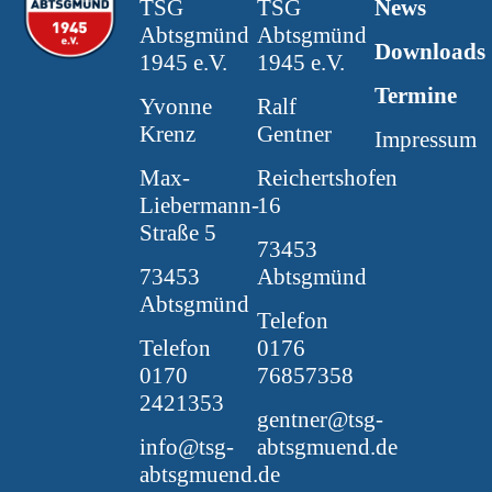
TSG
TSG
News
Abtsgmünd
Abtsgmünd
Downloads
1945 e.V.
1945 e.V.
Termine
Yvonne
Ralf
Krenz
Gentner
Impressum
Max-
Reichertshofen
Liebermann-
16
Straße 5
73453
73453
Abtsgmünd
Abtsgmünd
Telefon
Telefon
0176
0170
76857358
2421353
gentner@tsg-
info@tsg-
abtsgmuend.de
abtsgmuend.de