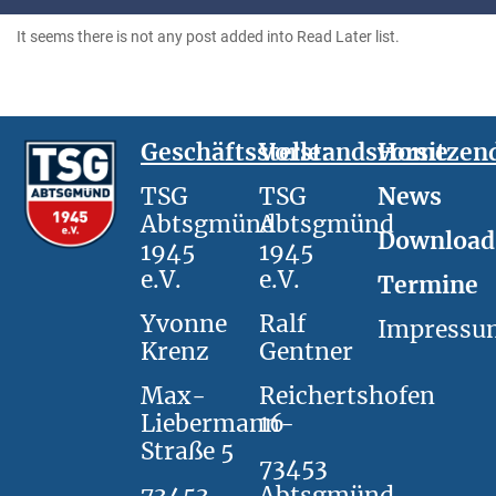
It seems there is not any post added into Read Later list.
Geschäftsstelle:
Vorstandsvorsitzen
Home
TSG
TSG
News
Abtsgmünd
Abtsgmünd
Download
1945
1945
e.V.
e.V.
Termine
Yvonne
Ralf
Impressu
Krenz
Gentner
Max-
Reichertshofen
Liebermann-
16
Straße 5
73453
73453
Abtsgmünd